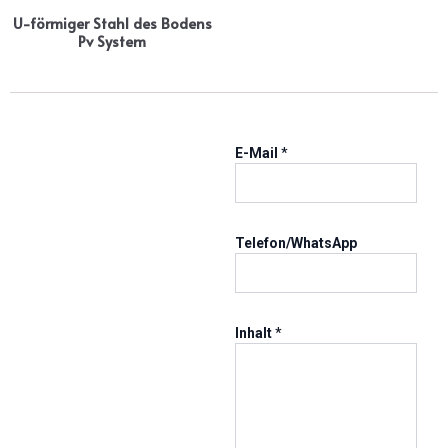
U-förmiger Stahl des Bodens
Pv System
T
E-Mail
*
e
l
/
W
h
Telefon/WhatsApp
a
t
s
A
Inhalt
*
p
p
I
n
h
a