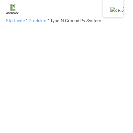
Zum
Haup
Inhalt
springen
Startseite
"
Produkte
"
Type-N Ground Pv System
Specializing in solar mounting
systems for 18 years.