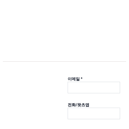
이메일
*
이
전화/왓츠앱
메
일
전
화