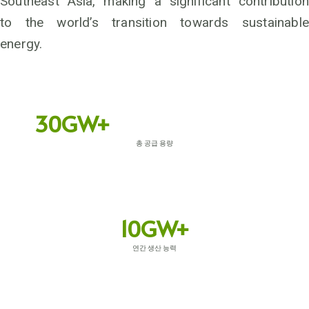
Southeast Asia, making a significant contribution
to the world’s transition towards sustainable
energy.
30GW+
총 공급 용량
10GW+
연간 생산 능력