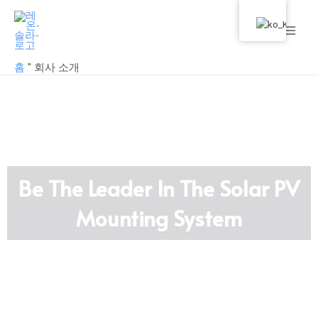
콘
메
텐
인
츠
로
메
홈
"
회사 소개
건
뉴
너
뛰
기
Be The Leader In The Solar PV
Mounting System